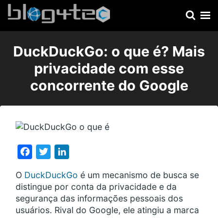
Skip
Pesquisar:
to
content
Blog4Tec
Sua dose diária de tecnologia
DuckDuckGo: o que é? Mais
privacidade com esse
concorrente do Google
F
T
Li
a
w
n
c
it
k
e
t
e
b
e
dI
o
r
n
o
k
O
DuckDuckGo
é um mecanismo de busca se
distingue por conta da privacidade e da
segurança das informações pessoais dos
usuários. Rival do Google, ele atingiu a marca