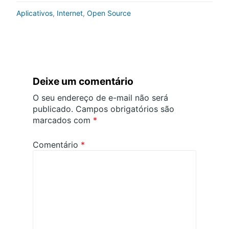
e
er
e
b
dI
Aplicativos
,
Internet
,
Open Source
o
n
o
k
Deixe um comentário
O seu endereço de e-mail não será
publicado.
Campos obrigatórios são
marcados com
*
Comentário
*